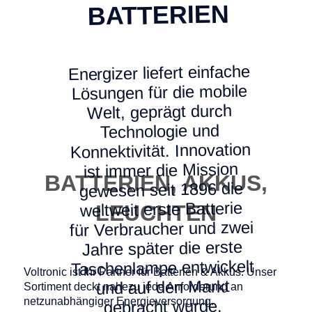
BATTERIEN
Energizer liefert einfache
Lösungen für die mobile
Welt, geprägt durch
Technologie und
Konnektivität. Innovation
ist immer die Mission
BATTERIEN, AKKUS,
gewesen seit 1896 die
weltweit erste Batterie
LEUCHTEN
für Verbraucher und zwei
Jahre später die erste
Taschenlampe entwickelt
Voltronic ist Ihr Partner für Batterien & Akkus. Unser
und auf den Markt
Sortiment deckt nahezu jede Anforderung an
netzunabhängiger Energieversorgung.
gebracht wurde.