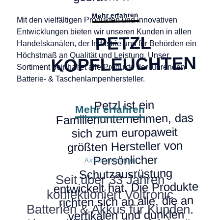
Mehr erfahren
Mit den vielfältigen Produkten und innovativen
Entwicklungen bieten wir unseren Kunden in allen
PETZL
Handelskanälen, der Industrie und für Behörden ein
Höchstmaß an Qualität und Leistung. Unser
KOPFLEUCHTEN
Sortiment beinhaltet alle Produkte der führenden
Batterie- & Taschenlampenhersteller.
Petzl ist ein
Mehr erfahren
Familienunternehmen, das
sich zum europaweit
größten Hersteller von
Persönlicher
Akkukonfektion
Schutzausrüstung
Seit über 33 Jahren
entwickelt hat. Die Produkte
konfektioniert Voltronic
richten sich an alle, die an
Batterien & Akkus für Kunden.
vertikalen und dunklen