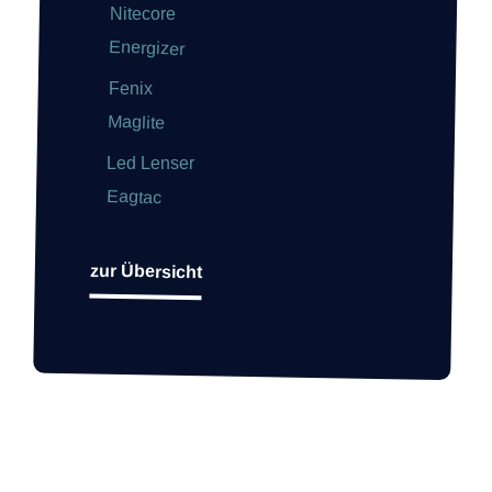
Nitecore
Energizer
Fenix
Maglite
Led Lenser
Eagtac
zur Übersicht