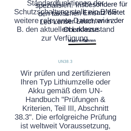
Standardfunktionen der
spezialisiert. Insbesondere für
Schutzschaltung stellt ein BMS
den takischen Einsatz bietet
Led Lenser Leuchten in der
weitere relevante Daten, wie z.
Oberklasse.
B. den aktuellen Ladezustand
zur Verfügung.
Mehr erfahren
UN38.3
Wir prüfen und zertifizieren
Ihren Typ Lithiumzelle oder
Akku gemäß dem UN-
Handbuch "Prüfungen &
Kriterien, Teil III, Abschnitt
38.3". Die erfolgreiche Prüfung
ist weltweit Voraussetzung,