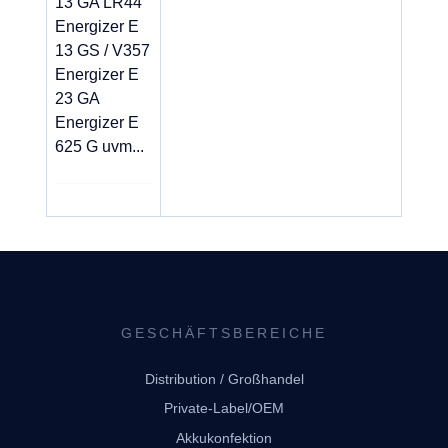
13 GA LR44
Energizer E
13 GS / V357
Energizer E
23 GA
Energizer E
625 G uvm...
GESCHÄFTSBEREICHE
Distribution / Großhandel
Private-Label/OEM
Akkukonfektion