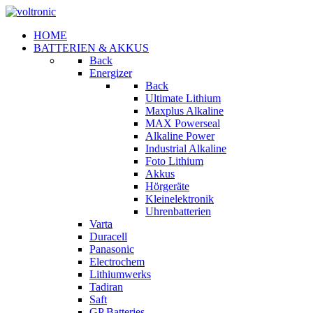
HOME
BATTERIEN & AKKUS
Back
Energizer
Back
Ultimate Lithium
Maxplus Alkaline
MAX Powerseal
Alkaline Power
Industrial Alkaline
Foto Lithium
Akkus
Hörgeräte
Kleinelektronik
Uhrenbatterien
Varta
Duracell
Panasonic
Electrochem
Lithiumwerks
Tadiran
Saft
GP Batteries