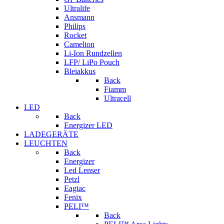
Ultralife
Ansmann
Philips
Rocket
Camelion
Li-Ion Rundzellen
LFP/ LiPo Pouch
Bleiakkus
Back
Fiamm
Ultracell
LED
Back
Energizer LED
LADEGERÄTE
LEUCHTEN
Back
Energizer
Led Lenser
Petzl
Eagtac
Fenix
PELI™
Back