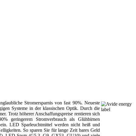
nglaubliche Stromersparnis von fast 90%. Neueste
ngigen Systeme in der klassischen Optik. Durch die
er. Trotz höherer Anschaffungspreise rentieren sich
0% geringerem Stromverbrauch als Glühbirnen
r ein. LED Sparleuchtmittel werden nicht heiß und
ligkeiten. So sparen Sie für lange Zeit bares Geld
7), LED-Spots (G5.3, G9, GX53, GU10) und viele