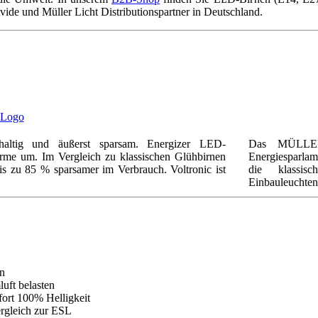
Avide und Müller Licht Distributionspartner in Deutschland.
haltig und äußerst sparsam. Energizer LED-
Das MÜLLER-
ärme um. Im Vergleich zu klassischen Glühbirnen
Energiesparla
xxx
s zu 85 % sparsamer im Verbrauch. Voltronic ist
die klassisc
Einbauleuchten
en
luft belasten
fort 100% Helligkeit
rgleich zur ESL