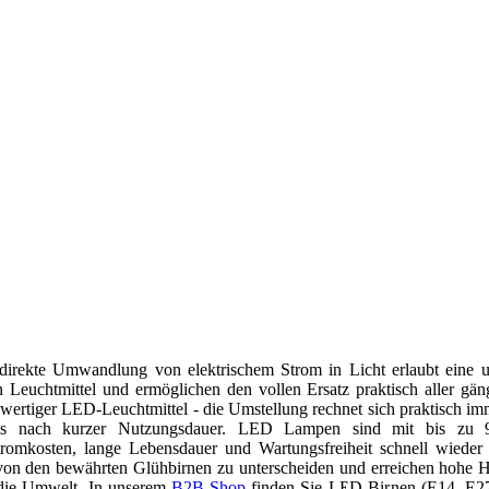
direkte Umwandlung von elektrischem Strom in Licht erlaubt eine u
n Leuchtmittel und ermöglichen den vollen Ersatz praktisch aller gä
wertiger LED-Leuchtmittel - die Umstellung rechnet sich praktisch imm
its nach kurzer Nutzungsdauer. LED Lampen sind mit bis zu 9
Stromkosten, lange Lebensdauer und Wartungsfreiheit schnell wiede
on den bewährten Glühbirnen zu unterscheiden und erreichen hohe Hel
 die Umwelt. In unserem
B2B-Shop
finden Sie LED-Birnen (E14, E2