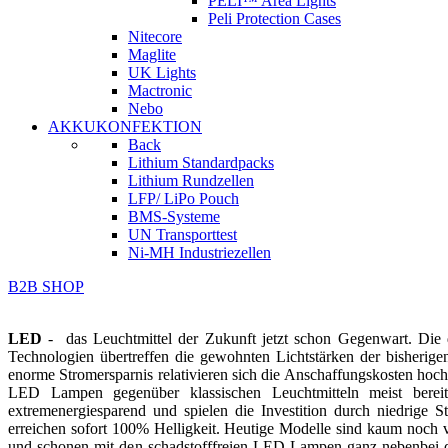
PELI™ Area Lights
Peli Protection Cases
Nitecore
Maglite
UK Lights
Mactronic
Nebo
AKKUKONFEKTION
Back
Lithium Standardpacks
Lithium Rundzellen
LFP/ LiPo Pouch
BMS-Systeme
UN Transporttest
Ni-MH Industriezellen
B2B SHOP
LED
- das Leuchtmittel der Zukunft jetzt schon Gegenwart. Die 
Technologien übertreffen die gewohnten Lichtstärken der bisherige
enorme Stromersparnis relativieren sich die Anschaffungskosten hoch
LED Lampen gegenüber klassischen Leuchtmitteln meist bere
extremenergiesparend und spielen die Investition durch niedrige 
erreichen sofort 100% Helligkeit. Heutige Modelle sind kaum noch v
und schonen mit den schadstofffreien LED-Lampen ganz nebenbei