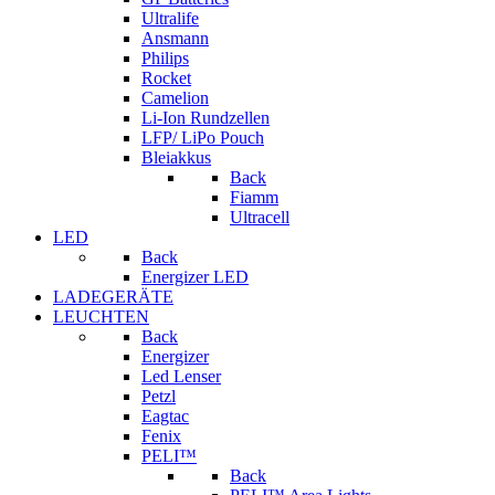
Ultralife
Ansmann
Philips
Rocket
Camelion
Li-Ion Rundzellen
LFP/ LiPo Pouch
Bleiakkus
Back
Fiamm
Ultracell
LED
Back
Energizer LED
LADEGERÄTE
LEUCHTEN
Back
Energizer
Led Lenser
Petzl
Eagtac
Fenix
PELI™
Back