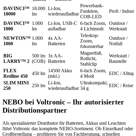
Powerbank-
DAVINCI™
18.000
Li-Ion,
Funktion,
Profi / Industr
18000
lm
wiederaufladbar
COB-LED
DAVINCI™
1.000
Li-Ion, USB-C
6-fach Zoom,
Outdoor /
1000
lm
aufladbar
4 Lichtmodi
Werkstatt
Teleskop-
NEWTON™
1.000
4x AA-
Outdoor /
Zoom,
1000
lm
Batterien
Notfall
fokussierbar
Magnetfuß,
BIG
500 lm
3x AA-
Werkstatt /
Rotlicht,
LARRY™ 2
(COB)
Batterien
Baustelle
Stahlclip
FLEX
14500 Akku
6-fach Zoom,
450 lm
EDC / Alltag
Redline 450
(inkl.)
4 Modi
SLIM MINI
Li-Ion,
Ultrakompakt,
250 lm
EDC / Reise
250
wiederaufladbar
34 g
NEBO bei Voltronic – Ihr autorisierter
Distributionspartner
Als spezialisierter Distributor für Batterien, Akkus und Leuchten
führt Voltronic das komplette NEBO-Sortiment. Ob Einzelkauf oder
Großbestellung – profitieren Sie von Fachberatung, schnellen