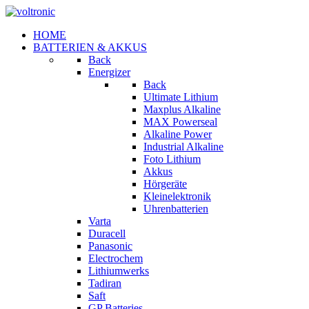
HOME
BATTERIEN & AKKUS
Back
Energizer
Back
Ultimate Lithium
Maxplus Alkaline
MAX Powerseal
Alkaline Power
Industrial Alkaline
Foto Lithium
Akkus
Hörgeräte
Kleinelektronik
Uhrenbatterien
Varta
Duracell
Panasonic
Electrochem
Lithiumwerks
Tadiran
Saft
GP Batteries