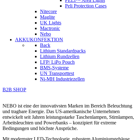
PELI™ Area Lights
Peli Protection Cases
Nitecore
Maglite
UK Lights
Mactronic
Nebo
AKKUKONFEKTION
Back
Lithium Standardpacks
Lithium Rundzellen
LFP/ LiPo Pouch
BMS-Systeme
UN Transporttest
Ni-MH Industriezellen
B2B SHOP
NEBO ist eine der innovativsten Marken im Bereich Beleuchtung
und tragbare Energie. Das US-amerikanische Unternehmen
entwickelt seit Jahren leistungsstarke Taschenlampen, Stirnlampen,
Arbeitsleuchten und Powerbanks – konzipiert für extreme
Bedingungen und höchste Ansprüche.
Mit modernster LED-Technologie, robustem Aluminiumgehäuse