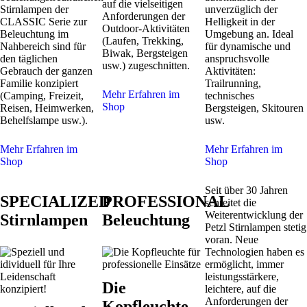
auf die vielseitigen
Stirnlampen der
unverzüglich der
Anforderungen der
CLASSIC Serie zur
Helligkeit in der
Outdoor-Aktivitäten
Beleuchtung im
Umgebung an. Ideal
(Laufen, Trekking,
Nahbereich sind für
für dynamische und
Biwak, Bergsteigen
den täglichen
anspruchsvolle
usw.) zugeschnitten.
Gebrauch der ganzen
Aktivitäten:
Familie konzipiert
Trailrunning,
Mehr Erfahren im
(Camping, Freizeit,
technisches
Shop
Reisen, Heimwerken,
Bergsteigen, Skitouren
Behelfslampe usw.).
usw.
Mehr Erfahren im
Mehr Erfahren im
Shop
Shop
Seit über 30 Jahren
SPECIALIZED
PROFESSIONAL
schreitet die
Weiterentwicklung der
Stirnlampen
Beleuchtung
Petzl Stirnlampen stetig
voran. Neue
Technologien haben es
ermöglicht, immer
leistungsstärkere,
Die
leichtere, auf die
Anforderungen der
Kopfleuchte