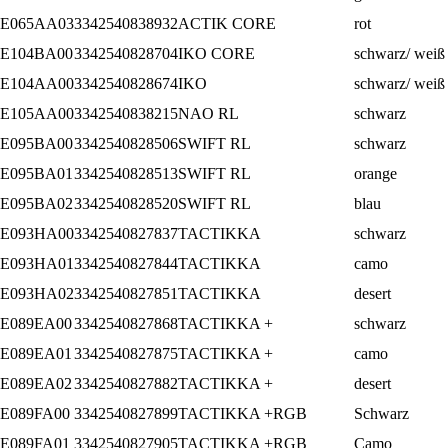
E065AA03
3342540838932
ACTIK CORE
rot
E104BA00
3342540828704
IKO CORE
schwarz/ weiß
E104AA00
3342540828674
IKO
schwarz/ weiß
E105AA00
3342540838215
NAO RL
schwarz
E095BA00
3342540828506
SWIFT RL
schwarz
E095BA01
3342540828513
SWIFT RL
orange
E095BA02
3342540828520
SWIFT RL
blau
E093HA00
3342540827837
TACTIKKA
schwarz
E093HA01
3342540827844
TACTIKKA
camo
E093HA02
3342540827851
TACTIKKA
desert
E089EA00
3342540827868
TACTIKKA +
schwarz
E089EA01
3342540827875
TACTIKKA +
camo
E089EA02
3342540827882
TACTIKKA +
desert
E089FA00
3342540827899
TACTIKKA +RGB
Schwarz
E089FA01
3342540827905
TACTIKKA +RGB
Camo