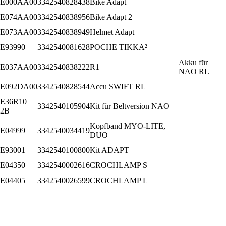
E000AA00
3342540828438
Bike Adapt
E074AA00
3342540838956
Bike Adapt 2
E073AA00
3342540838949
Helmet Adapt
E93990
3342540081628
POCHE TIKKA²
Akku für
E037AA00
3342540838222
R1
NAO RL
E092DA00
3342540828544
Accu SWIFT RL
E36R10
3342540105904
Kit für Beltversion NAO +
2B
Kopfband MYO-LITE,
E04999
3342540034419
DUO
E93001
3342540100800
Kit ADAPT
E04350
3342540002616
CROCHLAMP S
E04405
3342540026599
CROCHLAMP L