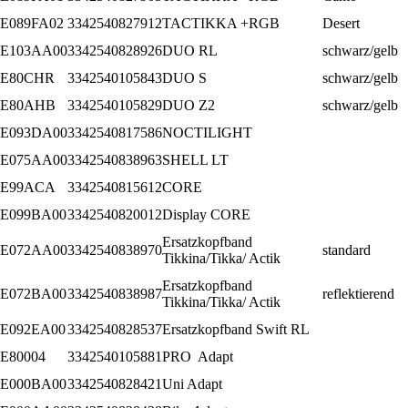
E089FA02
3342540827912
TACTIKKA +RGB
Desert
E103AA00
3342540828926
DUO RL
schwarz/gelb
E80CHR
3342540105843
DUO S
schwarz/gelb
E80AHB
3342540105829
DUO Z2
schwarz/gelb
E093DA00
3342540817586
NOCTILIGHT
E075AA00
3342540838963
SHELL LT
E99ACA
3342540815612
CORE
E099BA00
3342540820012
Display CORE
Ersatzkopfband
E072AA00
3342540838970
standard
Tikkina/Tikka/ Actik
Ersatzkopfband
E072BA00
3342540838987
reflektierend
Tikkina/Tikka/ Actik
E092EA00
3342540828537
Ersatzkopfband Swift RL
E80004
3342540105881
PRO Adapt
E000BA00
3342540828421
Uni Adapt