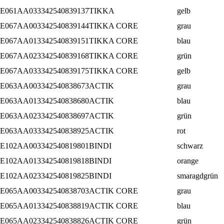
E061AA03
3342540839137
TIKKA
gelb
E067AA00
3342540839144
TIKKA CORE
grau
E067AA01
3342540839151
TIKKA CORE
blau
E067AA02
3342540839168
TIKKA CORE
grün
E067AA03
3342540839175
TIKKA CORE
gelb
E063AA00
3342540838673
ACTIK
grau
E063AA01
3342540838680
ACTIK
blau
E063AA02
3342540838697
ACTIK
grün
E063AA03
3342540838925
ACTIK
rot
E102AA00
3342540819801
BINDI
schwarz
E102AA01
3342540819818
BINDI
orange
E102AA02
3342540819825
BINDI
smaragdgrün
E065AA00
3342540838703
ACTIK CORE
grau
E065AA01
3342540838819
ACTIK CORE
blau
E065AA02
3342540838826
ACTIK CORE
grün