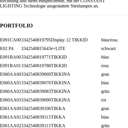
Rechnung und bietet entsprechende, mit der CONSTANT
LIGHTING Technologie ausgestattete Stirnlampen an.
PORTFOLIO
E091CA00
3342540819795
Display 12 TIKKID
blau/rosa
E02 P4
3342540815643
e+LITE
schwarz
E091BA00
3342540819771
TIKKID
blau
E091BA01
3342540819788
TIKKID
rosa
E060AA00
3342540839069
TIKKINA
grau
E060AA01
3342540839076
TIKKINA
blau
E060AA02
3342540839083
TIKKINA
grün
E060AA03
3342540839090
TIKKINA
rot
E061AA00
3342540839106
TIKKA
grau
E061AA01
3342540839113
TIKKA
blau
E061AA02
3342540839113
TIKKA
grün