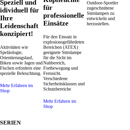
Speziell und
Outdoor-Sportler
für
zugeschnittene
idividuell für
Stirnlampen zu
professionelle
Ihre
entwickeln und
Einsätze
herzustellen.
Leidenschaft
konzipiert!
Für den Einsatz in
explosionsgefährdeten
Aktivitäten wie
Bereichen (ATEX)
Speläologie,
geeignete Stirnlampe
Orientierungslauf,
für die Sicht im
Biken sowie Jagen und
Nahbereich,
Fischen erfordern eine
Fortbewegung und
spezielle Beleuchtung.
Fernsicht.
Verschiedene
Sicherheitsklassen und
Mehr Erfahren im
Schutzbereiche
Shop
Mehr Erfahren im
Shop
SERIEN