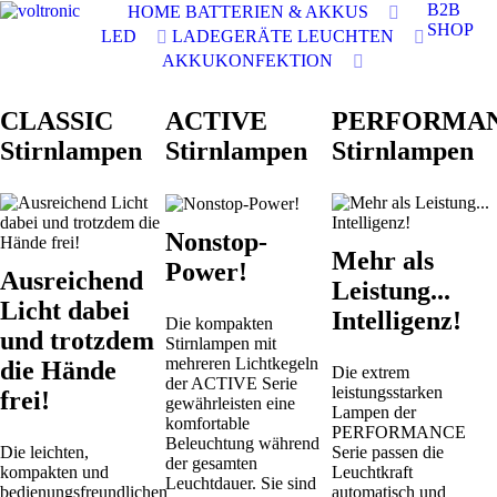
B2B
HOME
BATTERIEN & AKKUS
SHOP
LED
LADEGERÄTE
LEUCHTEN
AKKUKONFEKTION
CLASSIC
ACTIVE
PERFORMA
Stirnlampen
Stirnlampen
Stirnlampen
Nonstop-
Mehr als
Power!
Ausreichend
Leistung...
Licht dabei
Intelligenz!
Die kompakten
und trotzdem
Stirnlampen mit
mehreren Lichtkegeln
die Hände
Die extrem
der ACTIVE Serie
leistungsstarken
frei!
gewährleisten eine
Lampen der
komfortable
PERFORMANCE
Beleuchtung während
Die leichten,
Serie passen die
der gesamten
kompakten und
Leuchtkraft
Leuchtdauer. Sie sind
bedienungsfreundlichen
automatisch und