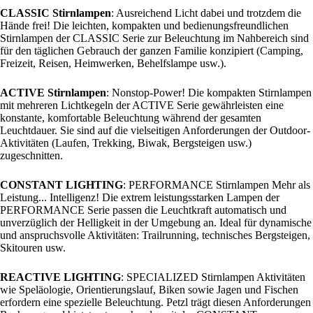
CLASSIC Stirnlampen
: Ausreichend Licht dabei und trotzdem die
Hände frei! Die leichten, kompakten und bedienungsfreundlichen
Stirnlampen der CLASSIC Serie zur Beleuchtung im Nahbereich sind
für den täglichen Gebrauch der ganzen Familie konzipiert (Camping,
Freizeit, Reisen, Heimwerken, Behelfslampe usw.).
ACTIVE Stirnlampen
: Nonstop-Power! Die kompakten Stirnlampen
mit mehreren Lichtkegeln der ACTIVE Serie gewährleisten eine
konstante, komfortable Beleuchtung während der gesamten
Leuchtdauer. Sie sind auf die vielseitigen Anforderungen der Outdoor-
Aktivitäten (Laufen, Trekking, Biwak, Bergsteigen usw.)
zugeschnitten.
CONSTANT LIGHTING
: PERFORMANCE Stirnlampen Mehr als
Leistung... Intelligenz! Die extrem leistungsstarken Lampen der
PERFORMANCE Serie passen die Leuchtkraft automatisch und
unverzüglich der Helligkeit in der Umgebung an. Ideal für dynamische
und anspruchsvolle Aktivitäten: Trailrunning, technisches Bergsteigen,
Skitouren usw.
REACTIVE LIGHTING
: SPECIALIZED Stirnlampen Aktivitäten
wie Speläologie, Orientierungslauf, Biken sowie Jagen und Fischen
erfordern eine spezielle Beleuchtung. Petzl trägt diesen Anforderungen