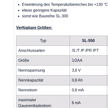
Erweiterung des Temperaturbereiches bis +130 °C
etwas geringere Kapazität
sonst wie Baureihe SL-300
Verfügbare Größen:
Typ
SL-550
Anschlussarten
/S /T /P /PR /PT
Größe
1/2AA
Nennspannung
3,6 V
Nennkapazität
0,8 Ah
Nennstrom
0,6 mA
maximaler
6 mA
Dauerentladestrom