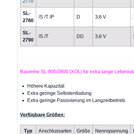
2770
SL-
/S /T /P
D
3,6 V
2780
SL-
/S /T
DD
3,6 V
2790
Baureihe SL-800/2800 (XOL) für extra lange Lebensd
Höhere Kapazität
Extra geringe Selbstentladung
Extra geringe Passivierung im Langzeitbetrieb
Verfügbare Größen:
Typ
Anschlussarten
Größe
Nennspannung