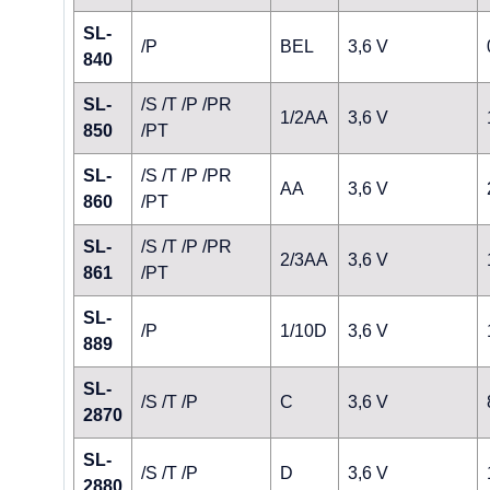
SL-
/P
BEL
3,6 V
840
SL-
/S /T /P /PR
1/2AA
3,6 V
850
/PT
SL-
/S /T /P /PR
AA
3,6 V
860
/PT
SL-
/S /T /P /PR
2/3AA
3,6 V
861
/PT
SL-
/P
1/10D
3,6 V
889
SL-
/S /T /P
C
3,6 V
2870
SL-
/S /T /P
D
3,6 V
2880