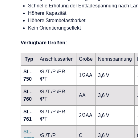
Schnelle Erholung der Entladespannung nach Lan
Höhere Kapazität
Höhere Strombelastbarket
Kein Orientierungseffekt
Verfügbare Größen:
Typ
Anschlussarten
Größe
Nennspannung
SL-
/S /T /P /PR
1/2AA
3,6 V
750
/PT
SL-
/S /T /P /PR
AA
3,6 V
760
/PT
SL-
/S /T /P /PR
2/3AA
3,6 V
761
/PT
SL-
/S /T /P
C
3,6 V