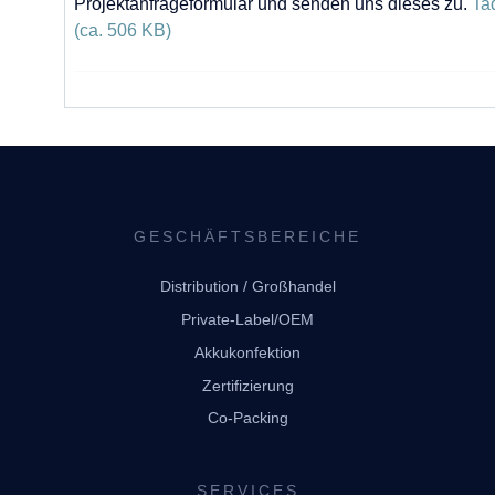
Projektanfrageformular und senden uns dieses zu.
Ta
(ca. 506 KB)
GESCHÄFTSBEREICHE
Distribution / Großhandel
Private-Label/OEM
Akkukonfektion
Zertifizierung
Co-Packing
SERVICES