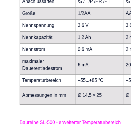
Anschlussarten
/S /T /P /PR /PT
/S
Größe
1/2AA
A
Nennspannung
3,6 V
3,
Nennkapazität
1,2 Ah
2,
Nennstrom
0,6 mA
2
maximaler
6 mA
2
Dauerentladestrom
Temperaturbereich
–55...+85 °C
–5
Abmessungen in mm
Ø 14,5 × 25
Ø 
Baureihe SL-500 - erweiterter Temperaturbereich