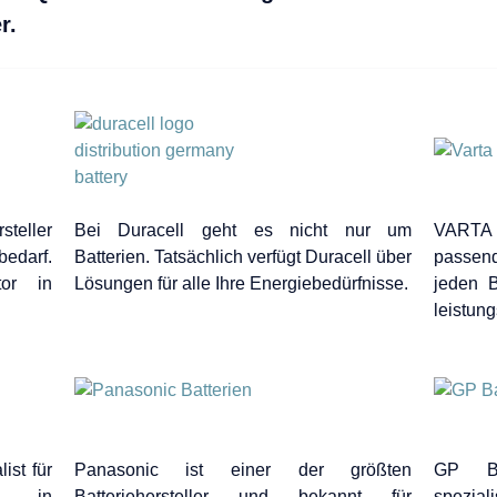
r.
steller
Bei Duracell geht es nicht nur um
VARTA 
bedarf.
Batterien. Tatsächlich verfügt Duracell über
passen
utor in
Lösungen für alle Ihre Energiebedürfnisse.
jeden 
leistun
ist für
Panasonic ist einer der größten
GP Bat
ll in
Batteriehersteller und bekannt für
spezia