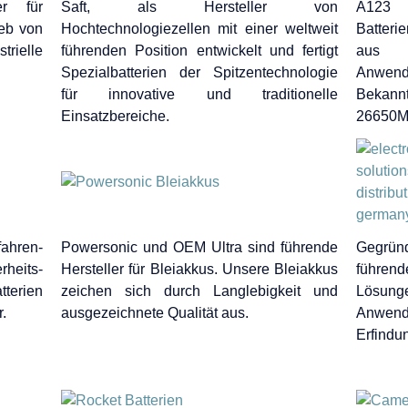
er für
Saft, als Hersteller von
A123 S
ieb von
Hochtechnologiezellen mit einer weltweit
Batter
rielle
führenden Position entwickelt und fertigt
aus L
Spezialbatterien der Spitzentechnologie
Anwend
für innovative und traditionelle
Bekannt
Einsatzbereiche.
26650M
ahren-
Powersonic und OEM Ultra sind führende
Gegrün
eits-
Hersteller für Bleiakkus. Unsere Bleiakkus
führen
terien
zeichen sich durch Langlebigkeit und
Lösung
r.
ausgezeichnete Qualität aus.
Anwend
Erfindu