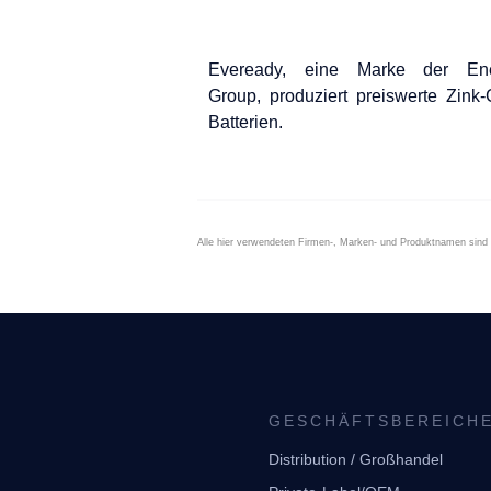
Eveready, eine Marke der Ene
Group, produziert preiswerte Zink-
Batterien.
Alle hier verwendeten Firmen-, Marken- und Produktnamen sin
GESCHÄFTSBEREICH
Distribution / Großhandel