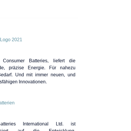
Consumer Batteries, liefert die
de, präzise Energie. Für nahezu
Bedarf. Und mit immer neuen, und
gsfähigen Innovationen.
teries International Ltd. ist
lisiert auf die Entwicklung,