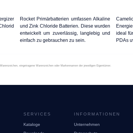
rgizer
Rocket Primärbatterien umfassen Alkaline
Camelio
Chlorid
und Zink Chloride Batterien. Diese wurden
Energie
entwickelt um zuverlässig, langlebig und
ideal f
einfach zu gebrauchen zu sein.
PDAs u
d Warenzeichen, eingetragene Warenzeichen oder Markennamen der jeweiligen Eigentümer.
E
SERVICES
INFORMATIONEN
Kataloge
Unternehmen