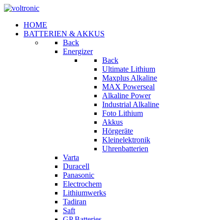
HOME
BATTERIEN & AKKUS
Back
Energizer
Back
Ultimate Lithium
Maxplus Alkaline
MAX Powerseal
Alkaline Power
Industrial Alkaline
Foto Lithium
Akkus
Hörgeräte
Kleinelektronik
Uhrenbatterien
Varta
Duracell
Panasonic
Electrochem
Lithiumwerks
Tadiran
Saft
GP Batteries