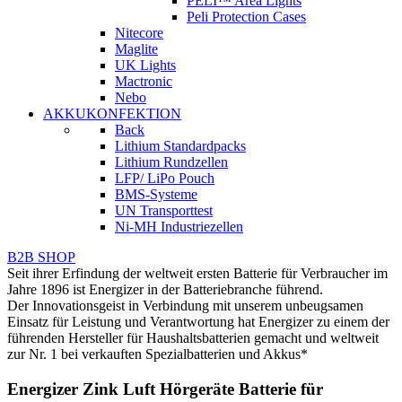
PELI™ Area Lights
Peli Protection Cases
Nitecore
Maglite
UK Lights
Mactronic
Nebo
AKKUKONFEKTION
Back
Lithium Standardpacks
Lithium Rundzellen
LFP/ LiPo Pouch
BMS-Systeme
UN Transporttest
Ni-MH Industriezellen
B2B SHOP
Seit ihrer Erfindung der weltweit ersten Batterie für Verbraucher im
Jahre 1896 ist Energizer in der Batteriebranche führend.
Der Innovationsgeist in Verbindung mit unserem unbeugsamen
Einsatz für Leistung und Verantwortung hat Energizer zu einem der
führenden Hersteller für Haushaltsbatterien gemacht und weltweit
zur Nr. 1 bei verkauften Spezialbatterien und Akkus*
Energizer Zink Luft Hörgeräte Batterie für