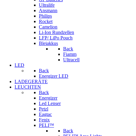
Ultralife
Ansmann
Philips
Rocket
Camelion
Li-Ion Rundzellen
LFP/ LiPo Pouch
Bleiakkus
Back
Fiamm
Ultracell
LED
Back
Energizer LED
LADEGERÄTE
LEUCHTEN
Back
Energizer
Led Lenser
Petzl
Eagtac
Fenix
PELI™
Back