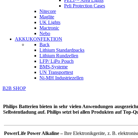
PELI™ Area Lights
Peli Protection Cases
Nitecore
Maglite
UK Lights
Mactronic
Nebo
AKKUKONFEKTION
Back
Lithium Standardpacks
Lithium Rundzellen
LFP/ LiPo Pouch
BMS-Systeme
UN Transporttest
Ni-MH Industriezellen
B2B SHOP
Philips Batterien bieten in sehr vielen Anwendungen ausgezeich
Selbstentladung auf. Philips setzt bei allen Produkten auf Top-Qu
PowerLife Power Alkaline –
Ihre Elektronikgeräte, z. B. elektron