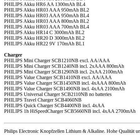
PHILIPS Akku HR6 AA 1300mAh BL4
PHILIPS Akku HR03 AAA 950mAh BL2
PHILIPS Akku HR03 AAA 950mAh BL4
PHILIPS Akku HR03 AAA 800mAh BL2
PHILIPS Akku HR03 AAA 700mAh BL4
PHILIPS Akku HR14 C 3000mAh BL2
PHILIPS Akku HR20 D 3000mAh BL2
PHILIPS Akku HR22 9V 170mAh BL1
Charger
PHILIPS Mini Charger SCB1210NB excl. AA/AAA
PHILIPS Mini Charger SCB1240NB incl. 2xAAA 800mAh
PHILIPS Mini Charger SCB1290NB incl. 2xAA 2100mAh
PHILIPS Value Charger SCB1410NB excl. AA/AAA
PHILIPS Value Charger SCB1450NB incl. 4xAAA 800mAh
PHILIPS Value Charger SCB1490NB incl. 4xAA 2100mAh
PHILIPS Universal Charger SCB2110NB no batteries
PHILIPS Travel Charger SCB4060NB
PHILIPS Quick Charger SCB4400NB incl. 4xAA
PHILIPS 1h HiSpeedCharger SCB5660NB incl. 4xAA 2700mAh
Philips Electronic Knopfzellen Lithium & Alkaline. Hohe Qualität u