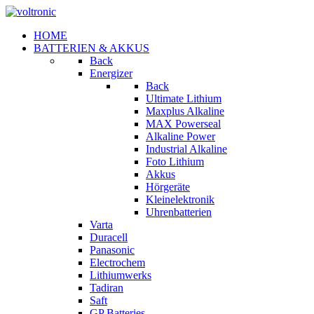
HOME
BATTERIEN & AKKUS
Back
Energizer
Back
Ultimate Lithium
Maxplus Alkaline
MAX Powerseal
Alkaline Power
Industrial Alkaline
Foto Lithium
Akkus
Hörgeräte
Kleinelektronik
Uhrenbatterien
Varta
Duracell
Panasonic
Electrochem
Lithiumwerks
Tadiran
Saft
GP Batteries