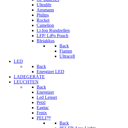
Ultralife
Ansmann
Philips
Rocket
Camelion
Li-Ion Rundzellen
LFP/ LiPo Pouch
Bleiakkus
Back
Fiamm
Ultracell
LED
Back
Energizer LED
LADEGERÄTE
LEUCHTEN
Back
Energizer
Led Lenser
Petzl
Eagtac
Fenix
PELI™
Back