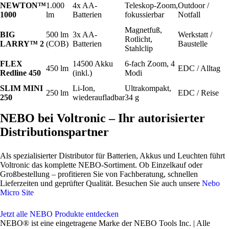
NEWTON™
1.000
4x AA-
Teleskop-Zoom,
Outdoor /
1000
lm
Batterien
fokussierbar
Notfall
Magnetfuß,
BIG
500 lm
3x AA-
Werkstatt /
Rotlicht,
LARRY™ 2
(COB)
Batterien
Baustelle
Stahlclip
FLEX
14500 Akku
6-fach Zoom, 4
450 lm
EDC / Alltag
Redline 450
(inkl.)
Modi
SLIM MINI
Li-Ion,
Ultrakompakt,
250 lm
EDC / Reise
250
wiederaufladbar
34 g
NEBO bei Voltronic – Ihr autorisierter
Distributionspartner
Als spezialisierter Distributor für Batterien, Akkus und Leuchten führt
Voltronic das komplette NEBO-Sortiment. Ob Einzelkauf oder
Großbestellung – profitieren Sie von Fachberatung, schnellen
Lieferzeiten und geprüfter Qualität. Besuchen Sie auch unsere
Nebo
Micro Site
Jetzt alle NEBO Produkte entdecken
NEBO® ist eine eingetragene Marke der NEBO Tools Inc. | Alle