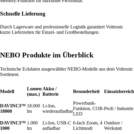
Memory-Funktion für maximale Flexibilität.
Schnelle Lieferung
Durch Lagerware und professionelle Logistik garantiert Voltronic
kurze Lieferzeiten für Einzel- und Großbestellungen.
NEBO Produkte im Überblick
Technische Eckdaten ausgewählter NEBO-Modelle aus dem Voltronic
Sortiment.
Lumen
Akku /
Modell
Besonderheit
Einsatzbereich
(max.)
Batterie
Powerbank-
DAVINCI™
18.000
Li-Ion,
Funktion, COB-
Profi / Industrie
18000
lm
wiederaufladbar
LED
DAVINCI™
1.000
Li-Ion, USB-C
6-fach Zoom, 4
Outdoor /
1000
lm
aufladbar
Lichtmodi
Werkstatt