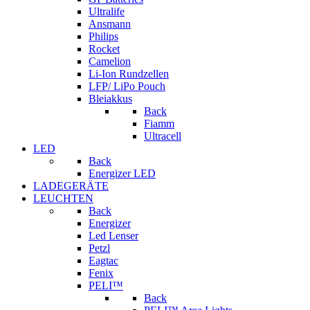
Ultralife
Ansmann
Philips
Rocket
Camelion
Li-Ion Rundzellen
LFP/ LiPo Pouch
Bleiakkus
Back
Fiamm
Ultracell
LED
Back
Energizer LED
LADEGERÄTE
LEUCHTEN
Back
Energizer
Led Lenser
Petzl
Eagtac
Fenix
PELI™
Back