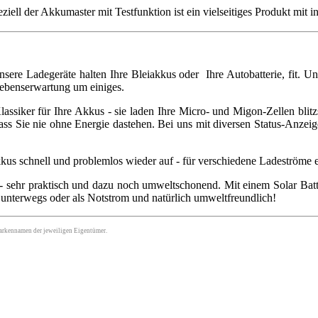
iell der Akkumaster mit Testfunktion ist ein vielseitiges Produkt mit 
sere Ladegeräte halten Ihre Bleiakkus oder Ihre Autobatterie, fit. Un
Lebenserwartung um einiges.
assiker für Ihre Akkus - sie laden Ihre Micro- und Migon-Zellen blitz
ss Sie nie ohne Energie dastehen. Bei uns mit diversen Status-Anzeigen
s schnell und problemlos wieder auf - für verschiedene Ladeströme er
 sehr praktisch und dazu noch umweltschonend. Mit einem Solar Batt
r unterwegs oder als Notstrom und natürlich umweltfreundlich!
arkennamen der jeweiligen Eigentümer.