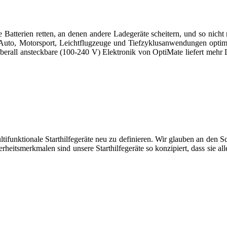
e Batterien retten, an denen andere Ladegeräte scheitern, und so n
, Auto, Motorsport, Leichtflugzeuge und Tiefzyklusanwendungen opti
berall ansteckbare (100-240 V) Elektronik von OptiMate liefert mehr 
unktionale Starthilfegeräte neu zu definieren. Wir glauben an den S
heitsmerkmalen sind unsere Starthilfegeräte so konzipiert, dass sie all