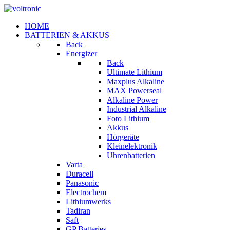
HOME
BATTERIEN & AKKUS
Back
Energizer
Back
Ultimate Lithium
Maxplus Alkaline
MAX Powerseal
Alkaline Power
Industrial Alkaline
Foto Lithium
Akkus
Hörgeräte
Kleinelektronik
Uhrenbatterien
Varta
Duracell
Panasonic
Electrochem
Lithiumwerks
Tadiran
Saft
GP Batteries