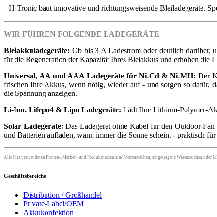
H-Tronic baut innovative und richtungsweisende Bleiladegeräte. Spez
WIR FÜHREN FOLGENDE LADEGERÄTE
Bleiakkuladegeräte:
Ob bis 3 A Ladestrom oder deutlich darüber, un
für die Regeneration der Kapazität Ihres Bleiakkus und erhöhen die 
Universal, AA und AAA Ladegeräte für Ni-Cd & Ni-MH:
Der Kl
frischen Ihre Akkus, wenn nötig, wieder auf - und sorgen so dafür, da
die Spannung anzeigen.
Li-Ion. Lifepo4 & Lipo Ladegeräte:
Lädt Ihre Lithium-Polymer-Akku
Solar Ladegeräte:
Das Ladegerät ohne Kabel für den Outdoor-Fan -
und Batterien aufladen, wann immer die Sonne scheint - praktisch fü
Alle hier verwendeten Firmen-, Marken- und Produktnamen sind Warenzeichen, eingetragene Warenzeichen oder M
Geschäftsbereiche
Distribution / Großhandel
Private-Label/OEM
Akkukonfektion