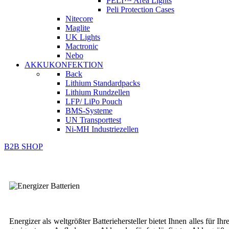
PELI™ Area Lights
Peli Protection Cases
Nitecore
Maglite
UK Lights
Mactronic
Nebo
AKKUKONFEKTION
Back
Lithium Standardpacks
Lithium Rundzellen
LFP/ LiPo Pouch
BMS-Systeme
UN Transporttest
Ni-MH Industriezellen
B2B SHOP
Energizer als weltgrößter Batteriehersteller bietet Ihnen alles für I